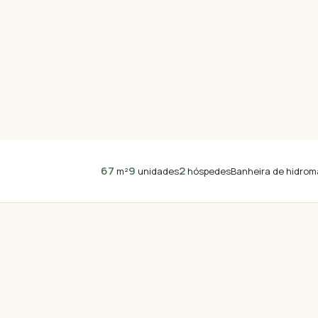
67
9
2
Banheira de hidrom
m²
unidades
hóspedes