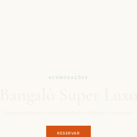
ACOMODAÇÕES
Bangalô Super Lux
Cercado pela mata, para quem busca silêncio e reconexão.
RESERVAR