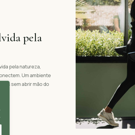
vida pela
vida pela natureza,
conectem. Um ambiente
ícios sem abrir mão do
.
.