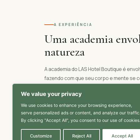
A EXPERIÊNCIA
Uma academia envol
natureza
A academia do LAS Hotel Boutique é envol
fazendo com que seu corpo e mente se 
estimulante para manter a rotina de exerc
We value your privacy
verde da Mata Atlântica ao redor.
We use cookies to enhance your browsing experience,
serve personalized ads or content, and analyze our traffic
By clicking "Accept All", you consent to our use of cookies
Customize
Reject All
Accept All